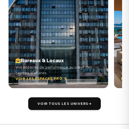
Bureaux & Locaux
I
Vos espaces de performance au cœur des
L'exc
centres d'affaires.
comp
VOIR LES ESPACES PRO →
ENTR
VOIR TOUS LES UNIVERS