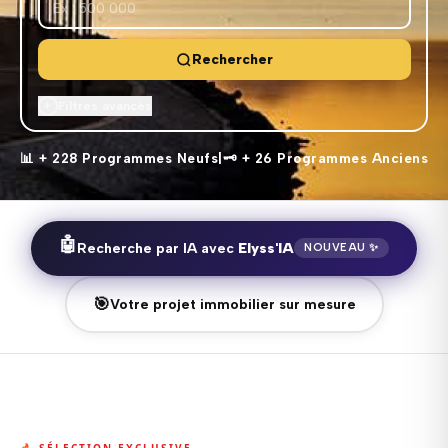
Rechercher
Filtres avancés
+
TYPE DE BIEN
📊 + 228 Programmes Neufs
|
🗝️ + 26 Programmes Anciens
PIÈCES
🤖
Recherche par IA avec
Elyss'IA
NOUVEAU ✨
ÉQUIPEMENTS
🎯
Votre projet immobilier sur mesure
SERVICES
AVANCEMENT
🔥 SÉLECTION EXCLUSIVE