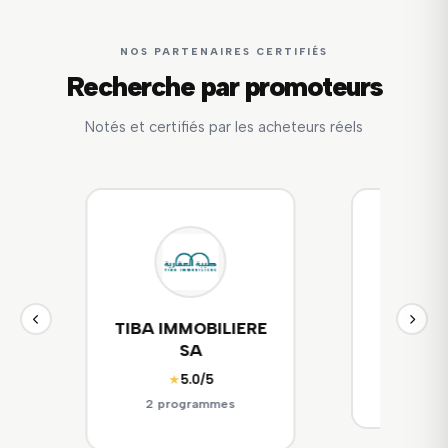
NOS PARTENAIRES CERTIFIÉS
Recherche par promoteurs
Notés et certifiés par les acheteurs réels
E
SITEJ
société
☆☆☆☆☆
(Aucun avis)
☆☆☆☆
2 programmes
0 pr