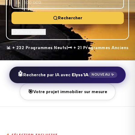
Rechercher
Filtres avancés
+
TYPE DE BIEN
📊 + 232 Programmes Neufs
|
🗝️ + 21 Programmes Anciens
PIÈCES
🤖
Recherche par IA avec
Elyss'IA
NOUVEAU ✨
ÉQUIPEMENTS
🎯
Votre projet immobilier sur mesure
SERVICES
AVANCEMENT
🔥 SÉLECTION EXCLUSIVE