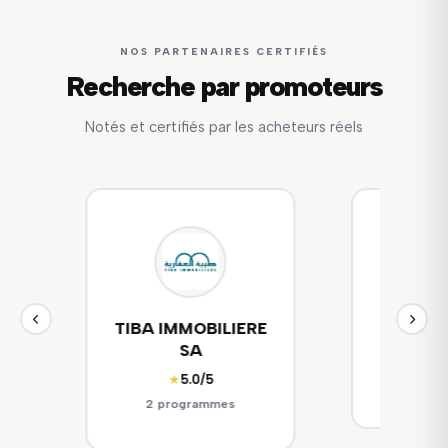
NOS PARTENAIRES CERTIFIÉS
Recherche par promoteurs
Notés et certifiés par les acheteurs réels
E
SITEJ
société
☆☆☆☆☆
(Aucun avis)
☆☆☆☆
2 programmes
0 pr