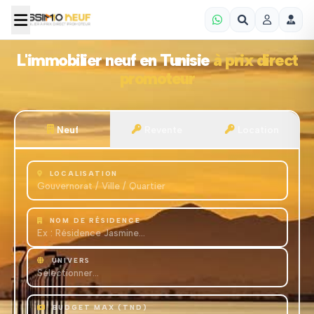
L'immobilier neuf en Tunisie
à prix direct
promoteur
Neuf
Revente
Location
LOCALISATION
NOM DE RÉSIDENCE
UNIVERS
BUDGET MAX (TND)