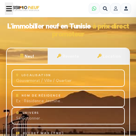
L'immobilier neuf en Tunisie
à prix direct
promoteur
Neuf
Revente
Location
LOCALISATION
NOM DE RÉSIDENCE
UNIVERS
BUDGET MAX (TND)