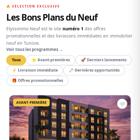
LIVRAISON
🔥 SÉLECTION EXCLUSIVE
Les Bons Plans du Neuf
Elyssimmo Neuf est le site
numéro 1
des offres
promotionnelles et des livraisons immédiates en immobilier
neuf en Tunisie.
Voir tous les programmes →
Tous
⭐ Avant-premières
🚀 Derniers lancements
⚡ Livraison immédiate
🗝️ Dernières opportunités
🎁 Offres promotionnelles
AVANT-PREMIÈRE
🤍