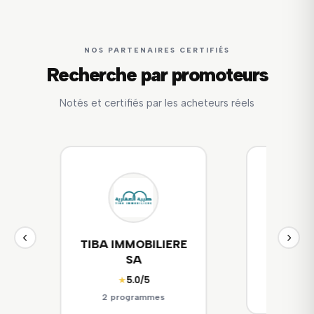
NOS PARTENAIRES CERTIFIÉS
Recherche par promoteurs
Notés et certifiés par les acheteurs réels
E
SITEJ
société
☆☆☆☆☆
(Aucun avis)
☆☆☆☆
2 programmes
0 pr