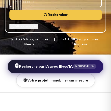
Rechercher
Filtres avancés
+
TYPE DE BIEN
📊 + 225 Programmes
|
🗝️ + 30 Programmes
Neufs
Anciens
PIÈCES
🤖
Recherche par IA avec
Elyss'IA
NOUVEAU ✨
ÉQUIPEMENTS
🎯
Votre projet immobilier sur mesure
SERVICES
AVANCEMENT