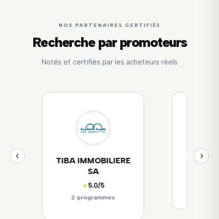
NOS PARTENAIRES CERTIFIÉS
Recherche par promoteurs
Notés et certifiés par les acheteurs réels
E
SITEJ
société
☆☆☆☆☆
(Aucun avis)
☆☆☆☆
2 programmes
0 pr