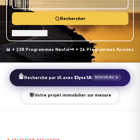
Rechercher
Filtres avancés
+
TYPE DE BIEN
📊 + 228 Programmes Neufs
|
🗝️ + 26 Programmes Anciens
PIÈCES
🤖
Recherche par IA avec
Elyss'IA
NOUVEAU ✨
ÉQUIPEMENTS
🎯
Votre projet immobilier sur mesure
SERVICES
AVANCEMENT
🔥 SÉLECTION EXCLUSIVE