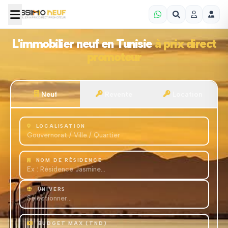
L'immobilier neuf en Tunisie
à prix direct
promoteur
Neuf
Revente
Location
LOCALISATION
NOM DE RÉSIDENCE
UNIVERS
BUDGET MAX (TND)